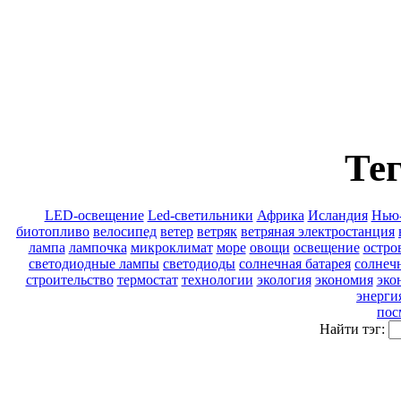
Тег
LED-освещение
Led-светильники
Африка
Исландия
Нью
биотопливо
велосипед
ветер
ветряк
ветряная электростанция
лампа
лампочка
микроклимат
море
овощи
освещение
остро
светодиодные лампы
светодиоды
солнечная батарея
солнеч
строительство
термостат
технологии
экология
экономия
эко
энерги
пос
Найти тэг: