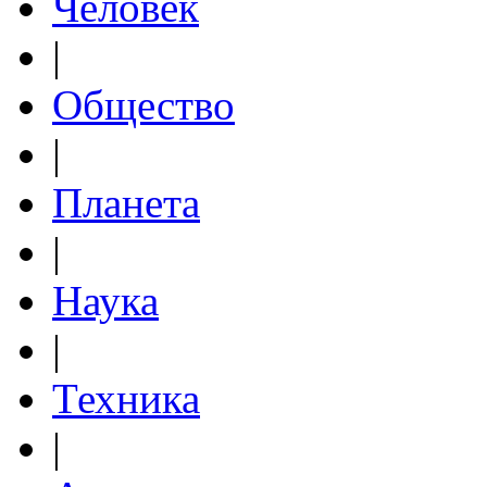
Человек
|
Общество
|
Планета
|
Наука
|
Техника
|