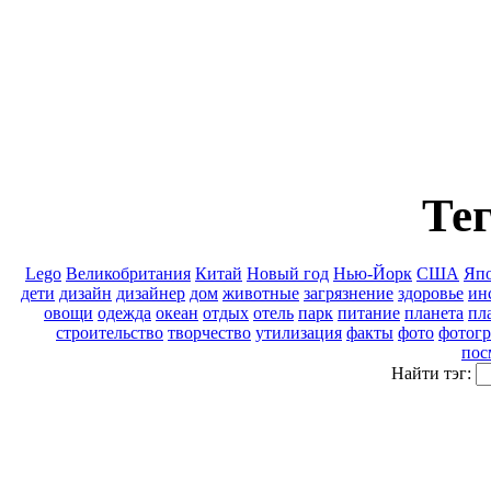
Тег
Lego
Великобритания
Китай
Новый год
Нью-Йорк
США
Яп
дети
дизайн
дизайнер
дом
животные
загрязнение
здоровье
ин
овощи
одежда
океан
отдых
отель
парк
питание
планета
пл
строительство
творчество
утилизация
факты
фото
фотог
пос
Найти тэг: