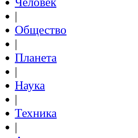
Человек
|
Общество
|
Планета
|
Наука
|
Техника
|