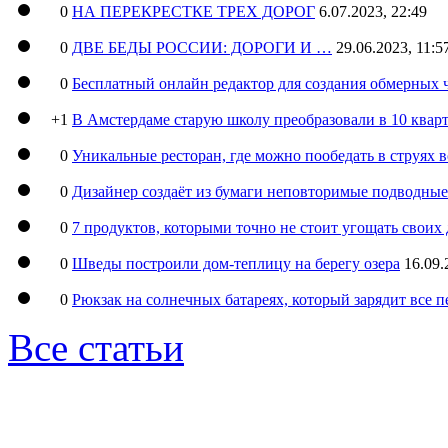
0
НА ПЕРЕКРЕСТКЕ ТРЕХ ДОРОГ
6.07.2023, 22:49
0
ДВЕ БЕДЫ РОССИИ: ДОРОГИ И …
29.06.2023, 11:5
0
Бесплатный онлайн редактор для создания обмерных 
+1
В Амстердаме старую школу преобразовали в 10 кварт
0
Уникальные ресторан, где можно пообедать в струях 
0
Дизайнер создаёт из бумаги неповторимые подводны
0
7 продуктов, которыми точно не стоит угощать свои
0
Шведы построили дом-теплицу на берегу озера
16.09.
0
Рюкзак на солнечных батареях, который зарядит все 
Все статьи