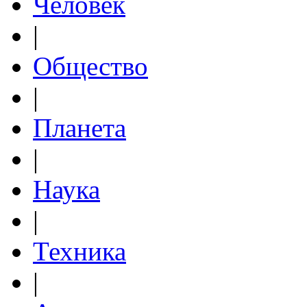
Человек
|
Общество
|
Планета
|
Наука
|
Техника
|