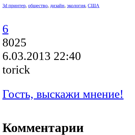
3d принтер
,
общество
,
дизайн
,
экология
,
США
6
8025
6.03.2013 22:40
torick
Гость, выскажи мнение!
Комментарии