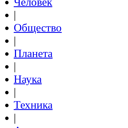
Человек
|
Общество
|
Планета
|
Наука
|
Техника
|