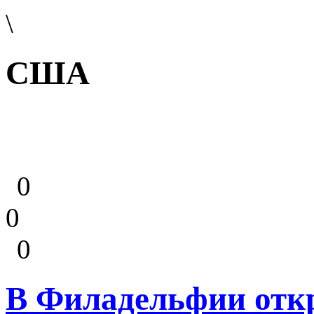
\
США
0
0
0
В Филадельфии откр