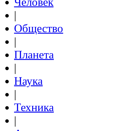
Человек
|
Общество
|
Планета
|
Наука
|
Техника
|