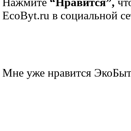
Нажмите
“Нравится”,
чт
EcoByt.ru в социальной се
Мне уже нравится ЭкоБы