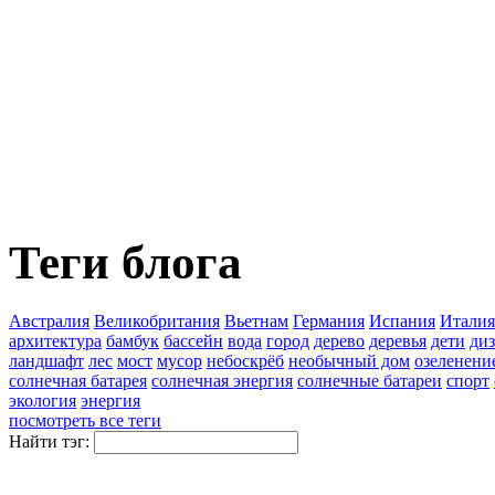
Теги блога
Австралия
Великобритания
Вьетнам
Германия
Испания
Италия
архитектура
бамбук
бассейн
вода
город
дерево
деревья
дети
ди
ландшафт
лес
мост
мусор
небоскрёб
необычный дом
озеленени
солнечная батарея
солнечная энергия
солнечные батареи
спорт
экология
энергия
посмотреть все теги
Найти тэг: