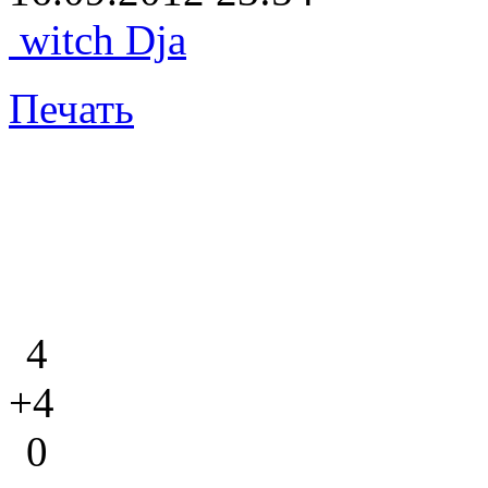
witch Dja
Печать
4
+4
0