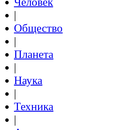
Человек
|
Общество
|
Планета
|
Наука
|
Техника
|