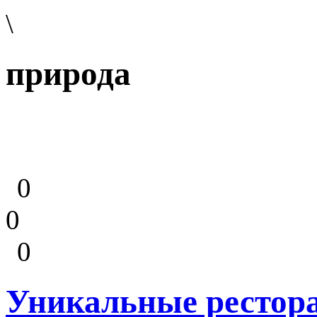
\
природа
0
0
0
Уникальные рестора