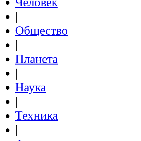
Человек
|
Общество
|
Планета
|
Наука
|
Техника
|