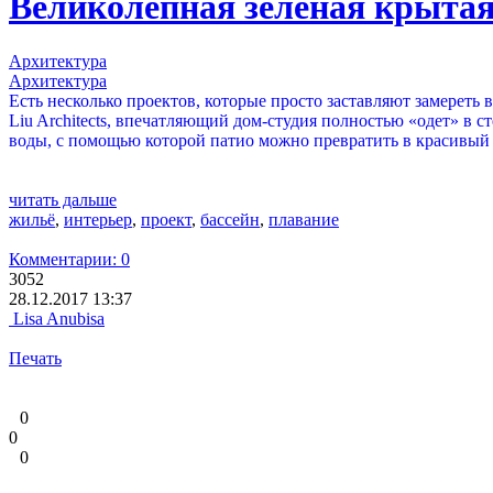
Великолепная зеленая крытая
Архитектура
Архитектура
Есть несколько проектов, которые просто заставляют замереть
Liu Architects, впечатляющий дом-студия полностью «одет» в
воды, с помощью которой патио можно превратить в красивый 
читать дальше
жильё
,
интерьер
,
проект
,
бассейн
,
плавание
Комментарии: 0
3052
28.12.2017 13:37
Lisa Anubisa
Печать
0
0
0