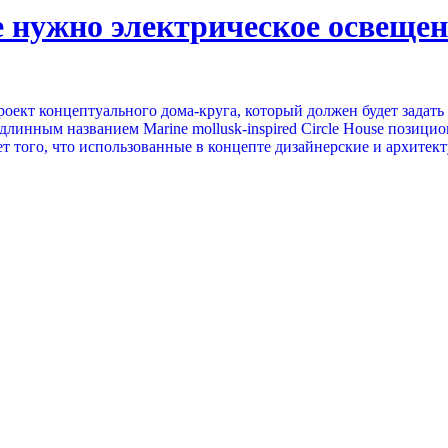
е нужно электрическое освеще
проект концептуального дома-круга, который должен будет задат
длинным названием Marine mollusk-inspired Circle House позицио
чает того, что использованные в концепте дизайнерские и архите