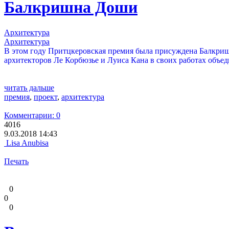
Балкришна Доши
Архитектура
Архитектура
В этом году Притцкеровская премия была присуждена Балкриш
архитекторов Ле Корбюзье и Луиса Кана в своих работах объе
читать дальше
премия
,
проект
,
архитектура
Комментарии: 0
4016
9.03.2018 14:43
Lisa Anubisa
Печать
0
0
0