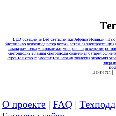
Тег
LED-освещение
Led-светильники
Африка
Исландия
Нью
биотопливо
велосипед
ветер
ветряк
ветряная электростанция
лампа
лампочка
микроклимат
море
овощи
освещение
остро
светодиодные лампы
светодиоды
солнечная батарея
солнеч
строительство
термостат
технологии
экология
экономия
эко
энерги
пос
Найти тэг:
О проекте
|
FAQ
|
Техподд
Баннеры сайта