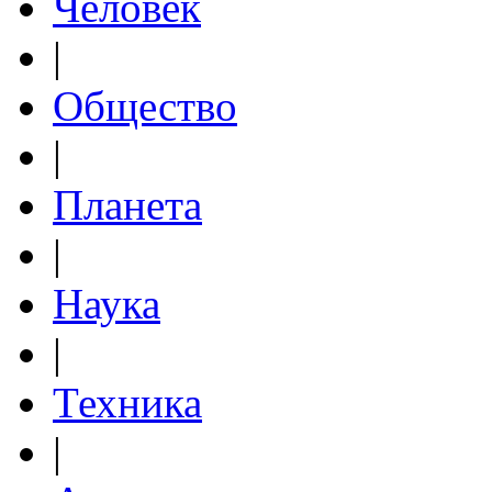
Человек
|
Общество
|
Планета
|
Наука
|
Техника
|