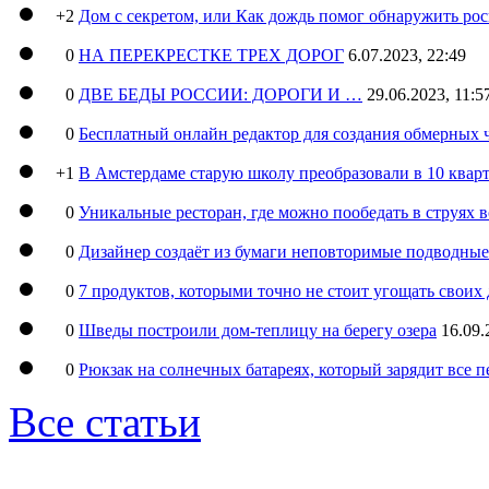
+2
Дом с секретом, или Как дождь помог обнаружить ро
0
НА ПЕРЕКРЕСТКЕ ТРЕХ ДОРОГ
6.07.2023, 22:49
0
ДВЕ БЕДЫ РОССИИ: ДОРОГИ И …
29.06.2023, 11:5
0
Бесплатный онлайн редактор для создания обмерных 
+1
В Амстердаме старую школу преобразовали в 10 кварт
0
Уникальные ресторан, где можно пообедать в струях 
0
Дизайнер создаёт из бумаги неповторимые подводны
0
7 продуктов, которыми точно не стоит угощать свои
0
Шведы построили дом-теплицу на берегу озера
16.09.
0
Рюкзак на солнечных батареях, который зарядит все 
Все статьи