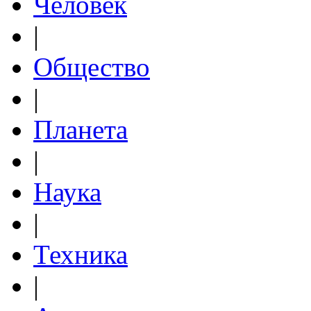
Человек
|
Общество
|
Планета
|
Наука
|
Техника
|