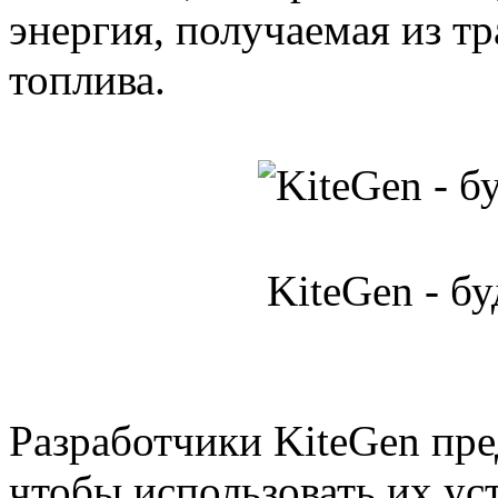
энергия, получаемая из т
топлива.
KiteGen - б
Разработчики KiteGen пре
чтобы использовать их ус