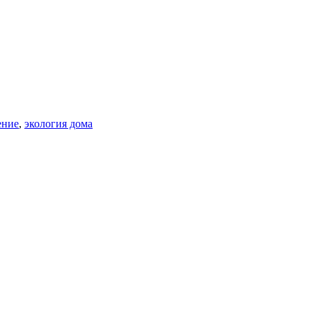
ение
,
экология дома