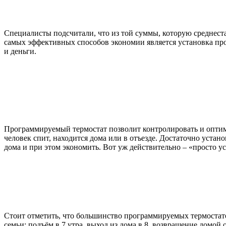
Специалисты подсчитали, что из той суммы, которую среднеста
самых эффективных способов экономии является установка пр
и деньги.
Программируемый термостат позволит контролировать и оптими
человек спит, находится дома или в отъезде. Достаточно устан
дома и при этом экономить. Вот уж действительно – «просто ус
Стоит отметить, что большинство программируемых термостат
семьи: подъём в 7 утра, выход из дома в 8, возвращение домой 