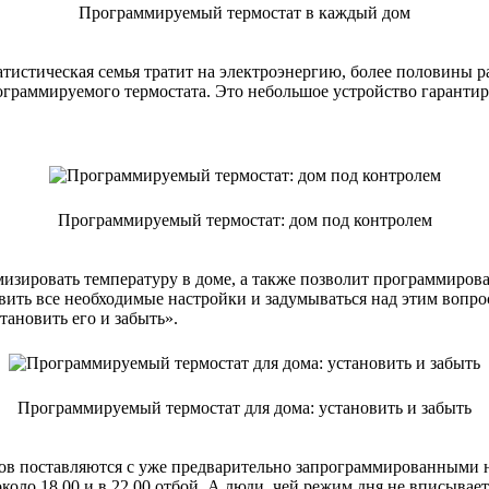
Программируемый термостат в каждый дом
тистическая семья тратит на электроэнергию, более половины ра
ограммируемого термостата. Это небольшое устройство гаранти
Программируемый термостат: дом под контролем
зировать температуру в доме, а также позволит программировать
овить все необходимые настройки и задумываться над этим вопрос
тановить его и забыть».
Программируемый термостат для дома: установить и забыть
ов поставляются с уже предварительно запрограммированными н
около 18.00 и в 22.00 отбой. А люди, чей режим дня не вписывае