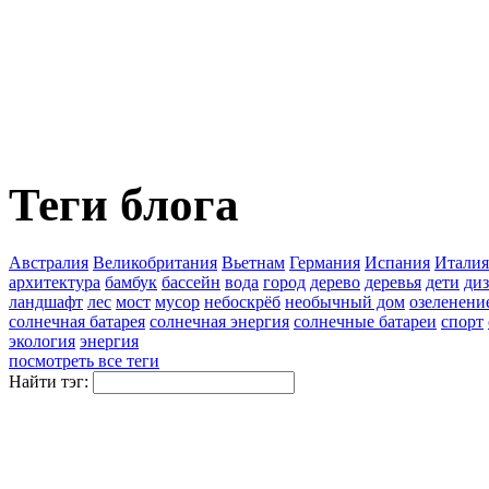
Теги блога
Австралия
Великобритания
Вьетнам
Германия
Испания
Италия
архитектура
бамбук
бассейн
вода
город
дерево
деревья
дети
ди
ландшафт
лес
мост
мусор
небоскрёб
необычный дом
озеленени
солнечная батарея
солнечная энергия
солнечные батареи
спорт
экология
энергия
посмотреть все теги
Найти тэг: