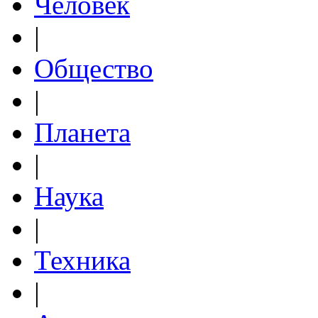
Человек
|
Общество
|
Планета
|
Наука
|
Техника
|