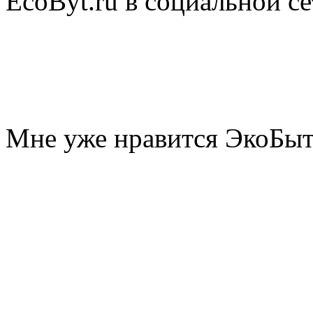
EcoByt.ru в социальной се
Мне уже нравится ЭкоБы