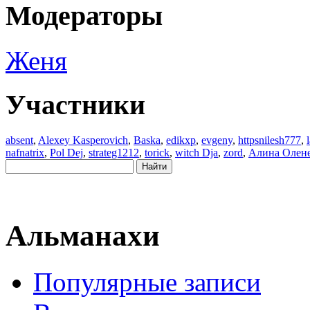
Модераторы
Женя
Участники
absent
,
Alexey Kasperovich
,
Baska
,
edikxp
,
evgeny
,
httpsnilesh777
,
nafnatrix
,
Pol Dej
,
strateg1212
,
torick
,
witch Dja
,
zord
,
Алина Олен
Альманахи
Популярные записи