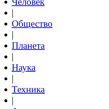
Человек
|
Общество
|
Планета
|
Наука
|
Техника
|