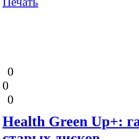
Печать
0
0
0
Health Green Up+: г
старых дисков