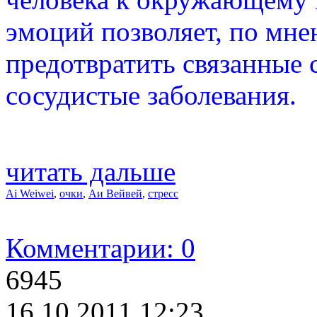
эмоций позволяет, по мне
предотвратить связанные 
сосудистые заболевания.
читать дальше
Ai Weiwei
,
очки
,
Аи Вейвей
,
стресс
Комментарии: 0
6945
16.10.2011 12:23