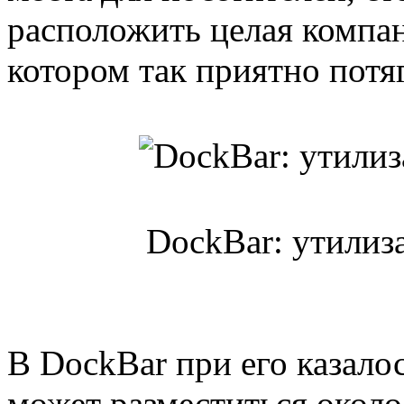
расположить целая компан
котором так приятно потя
DockBar: утилиза
В DockBar при его казало
может разместиться около