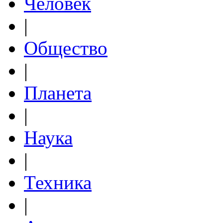
Человек
|
Общество
|
Планета
|
Наука
|
Техника
|