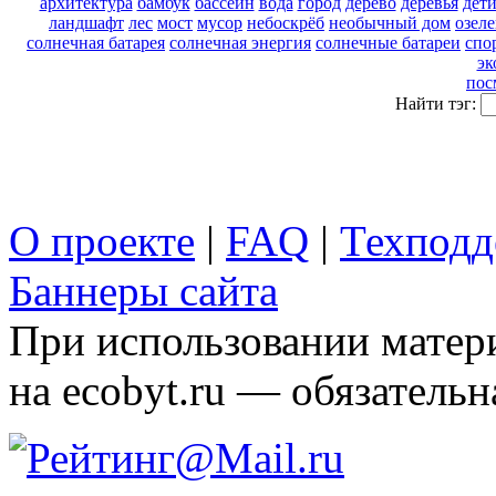
архитектура
бамбук
бассейн
вода
город
дерево
деревья
дет
ландшафт
лес
мост
мусор
небоскрёб
необычный дом
озел
солнечная батарея
солнечная энергия
солнечные батареи
спо
эк
пос
Найти тэг:
О проекте
|
FAQ
|
Техподд
Баннеры сайта
При использовании матери
на ecobyt.ru — обязательн