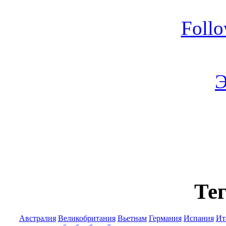
Foll
Э
Тег
Австралия
Великобритания
Вьетнам
Германия
Испания
Ит