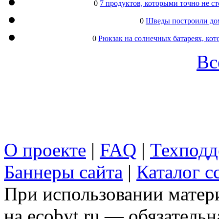
0
7 продуктов, которыми точно не с
0
Шведы построили дом
0
Рюкзак на солнечных батареях, кот
Вс
О проекте
|
FAQ
|
Техподд
Баннеры сайта
|
Каталог с
При использовании матери
на ecobyt.ru — обязательн