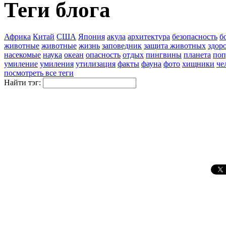
Теги блога
Африка
Китай
США
Япония
акула
архитектура
безопасность
б
животные
животные
жизнь
заповедник
защита животных
здор
насекомые
наука
океан
опасность
отдых
пингвины
планета
поп
умиление
умиления
утилизация
факты
фауна
фото
хищники
че
посмотреть все теги
Найти тэг: