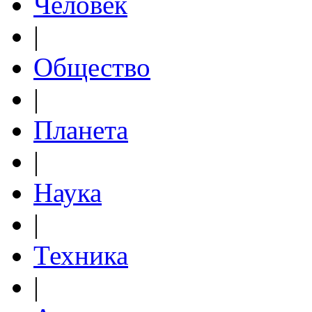
Человек
|
Общество
|
Планета
|
Наука
|
Техника
|