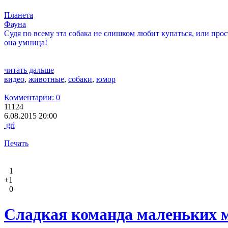
Планета
Фауна
Судя по всему эта собака не слишком любит купаться, или прос
она умница!
читать дальше
видео
,
животные
,
собаки
,
юмор
Комментарии: 0
11124
6.08.2015 20:00
gri
Печать
1
+1
0
Сладкая команда маленьких 