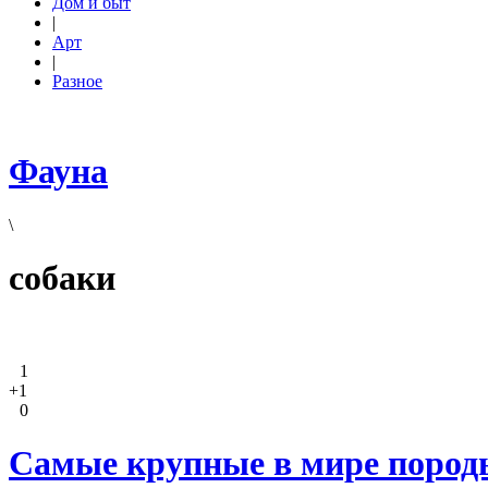
Дом и быт
|
Арт
|
Разное
Фауна
\
собаки
1
+1
0
Самые крупные в мире породы