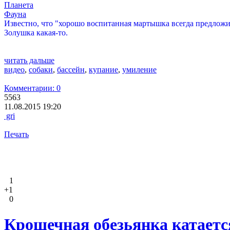
Планета
Фауна
Известно, что "хорошо воспитанная мартышка всегда предложит
Золушка какая-то.
читать дальше
видео
,
собаки
,
бассейн
,
купание
,
умиление
Комментарии: 0
5563
11.08.2015 19:20
gri
Печать
1
+1
0
Крошечная обезьянка катается