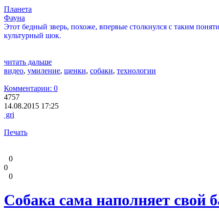
Планета
Фауна
Этот бедный зверь, похоже, впервые столкнулся с таким поняти
культурный шок.
читать дальше
видео
,
умиление
,
щенки
,
собаки
,
технологии
Комментарии: 0
4757
14.08.2015 17:25
gri
Печать
0
0
0
Собака сама наполняет свой б