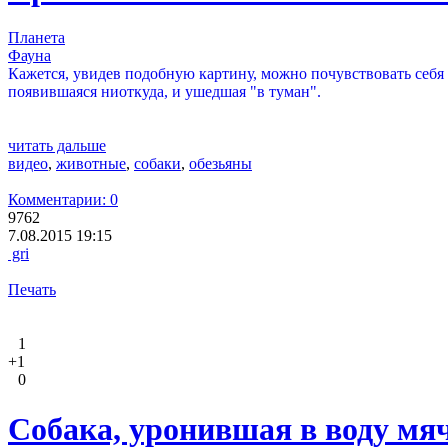
Планета
Фауна
Кажется, увидев подобную картину, можно почувствовать себя
появившаяся ниоткуда, и ушедшая "в туман".
читать дальше
видео
,
животные
,
собаки
,
обезьяны
Комментарии: 0
9762
7.08.2015 19:15
gri
Печать
1
+1
0
Собака, уронившая в воду мяч