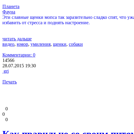
Планета
Фауна
Эти славные щенки мопса так заразительно сладко спят, что уж
избавить от стресса и поднять настроение.
читать дальше
видео
,
юмор
,
умиления
,
щенки
,
собаки
Комментарии: 0
14566
28.07.2015 19:30
gri
Печать
0
0
0