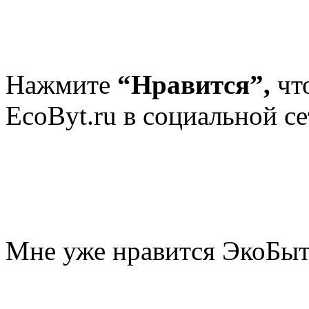
Нажмите
“Нравится”,
чт
EcoByt.ru в социальной се
Мне уже нравится ЭкоБы