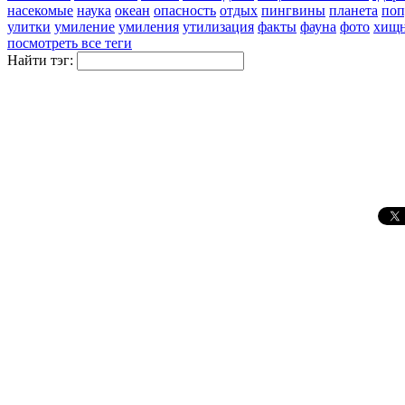
насекомые
наука
океан
опасность
отдых
пингвины
планета
поп
улитки
умиление
умиления
утилизация
факты
фауна
фото
хищ
посмотреть все теги
Найти тэг: