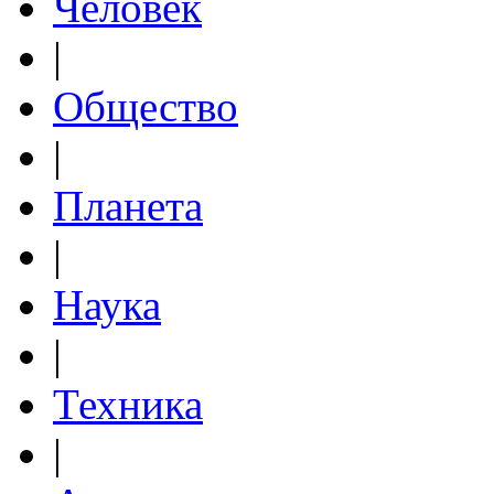
Человек
|
Общество
|
Планета
|
Наука
|
Техника
|