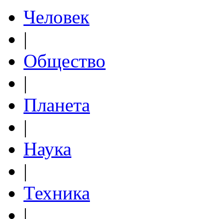
Человек
|
Общество
|
Планета
|
Наука
|
Техника
|