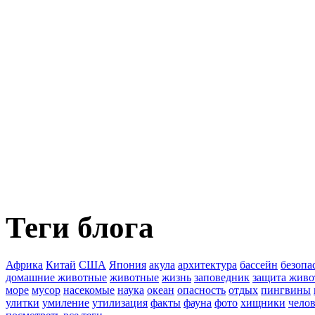
Теги блога
Африка
Китай
США
Япония
акула
архитектура
бассейн
безопа
домашние животные
животные
жизнь
заповедник
защита жив
море
мусор
насекомые
наука
океан
опасность
отдых
пингвины
улитки
умиление
утилизация
факты
фауна
фото
хищники
чело