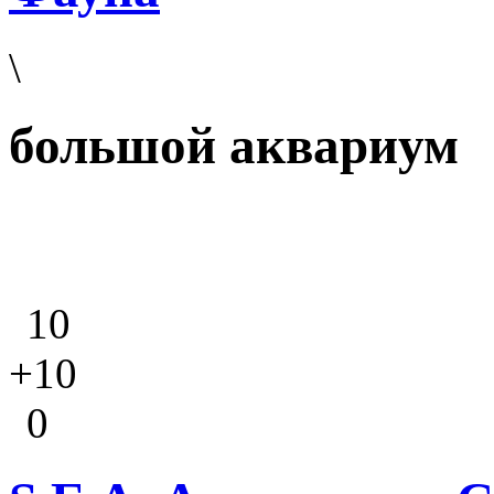
\
большой аквариум
10
+10
0