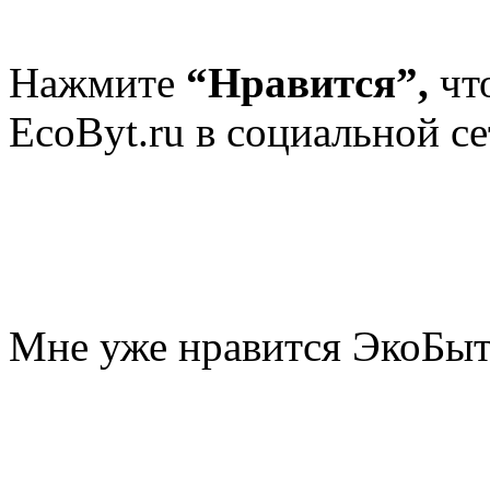
Нажмите
“Нравится”,
чт
EcoByt.ru в социальной се
Мне уже нравится ЭкоБы