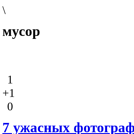
\
мусор
1
+1
0
7 ужасных фотогра