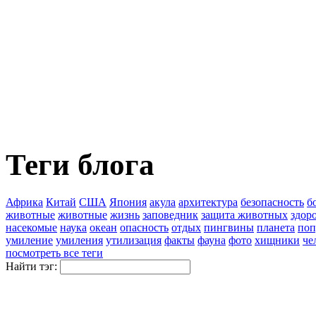
Теги блога
Африка
Китай
США
Япония
акула
архитектура
безопасность
б
животные
животные
жизнь
заповедник
защита животных
здор
насекомые
наука
океан
опасность
отдых
пингвины
планета
поп
умиление
умиления
утилизация
факты
фауна
фото
хищники
че
посмотреть все теги
Найти тэг: