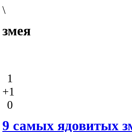
\
змея
1
+1
0
9 самых ядовитых з