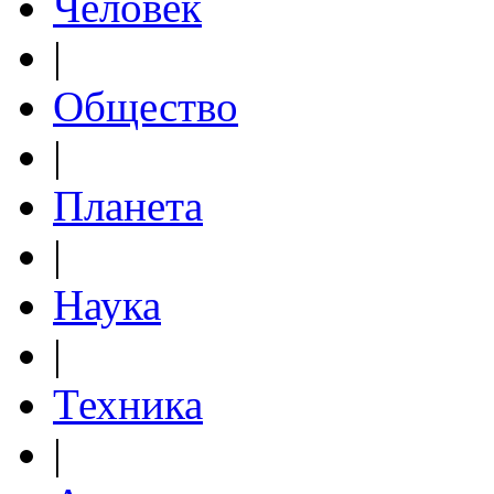
Человек
|
Общество
|
Планета
|
Наука
|
Техника
|