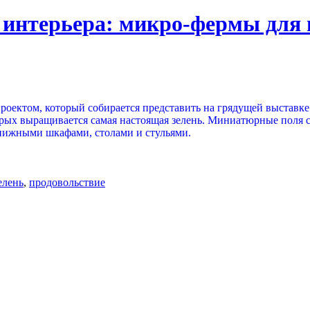
интерьера: микро-фермы для 
оектом, который собирается представить на грядущей выставке
х выращивается самая настоящая зелень. Миниатюрные поля с я
 книжными шкафами, столами и стульями.
елень
,
продовольствие