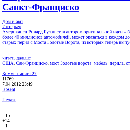
Санкт-Франциско
Дом и быт
Интерьер
Американец Ричард Булан стал автором оригинальной идеи – б
более 40 миллионов автомобилей, может оказаться в каждом до
старых перил с Моста Золотые Ворота, из которых теперь вы
читать дальше
США
,
Сан-Франциско
,
мост Золотые ворота
,
мебель
,
перила
,
с
Комментарии: 27
11769
7.04.2012 23:49
absent
Печать
15
+14
1