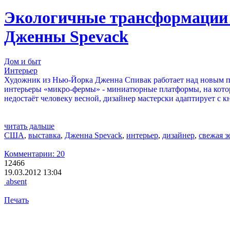
Экологичные трансформации 
Дженны Spevack
Дом и быт
Интерьер
Художник из Нью-Йорка Дженна Спивак работает над новым пр
интерьеры «микро-фермы» - миниатюрные платформы, на которы
недостаёт человеку весной, дизайнер мастерски адаптирует с
читать дальше
США
,
выставка
,
Дженна Spevack
,
интерьер
,
дизайнер
,
свежая з
Комментарии: 20
12466
19.03.2012 13:04
absent
Печать