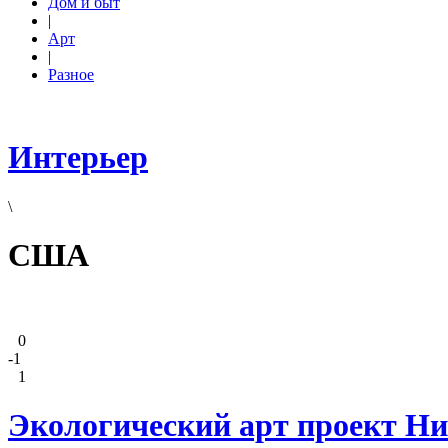
Дом и быт
|
Арт
|
Разное
Интерьер
\
США
0
-1
1
Экологический арт проект Ни