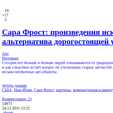
19
+17
2
Сара Фрост: произведения ис
альтернатива дорогостоящей 
Арт
Интерьер
Сегодня все больше и больше людей отказываются от традици
и как следствие встаёт вопрос об утилизации старых запчасте
весьма необычные арт-объекты.
читать дальше
США
,
Нью-Йорк
,
Сара Фрост
,
картины
,
компьютерная клавиат
Комментарии: 23
14973
24.12.2011 12:21
absent