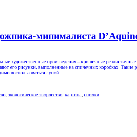
удожника-минималиста D’Aquin
ные художественные произведения – крошечные реалистичные г
ляют его рисунки, выполненные на спичечных коробках. Такие р
одимо воспользоваться лупой.
тво
,
экологическое творчество
,
картина
,
спички