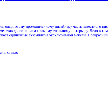
лагодаря этому промышленному дизайнеру часть известного вися
ме, став дополнением к самому стильному интерьеру. Дело в том
пускает единичные экземпляры эксклюзивной мебели. Прекрасны
таль
,
стекло