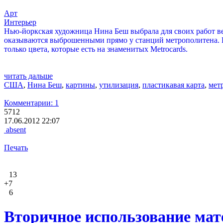
Арт
Интерьер
Нью-йоркская художница Нина Беш выбрала для своих работ ве
оказываются выброшенными прямо у станций метрополитена. На
только цвета, которые есть на знаменитых Metrocards.
читать дальше
США
,
Нина Беш
,
картины
,
утилизация
,
пластикавая карта
,
мет
Комментарии: 1
5712
17.06.2012 22:07
absent
Печать
13
+7
6
Вторичное использование мат