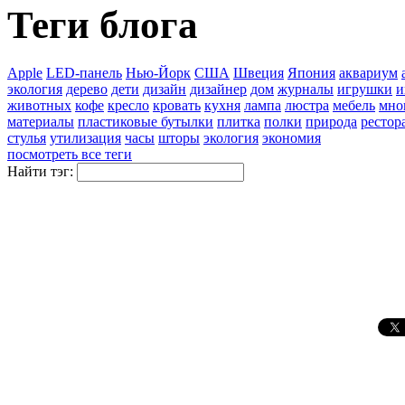
Теги блога
Apple
LED-панель
Нью-Йорк
США
Швеция
Япония
аквариум
экология
дерево
дети
дизайн
дизайнер
дом
журналы
игрушки
и
животных
кофе
кресло
кровать
кухня
лампа
люстра
мебель
мно
материалы
пластиковые бутылки
плитка
полки
природа
рестор
стулья
утилизация
часы
шторы
экология
экономия
посмотреть все теги
Найти тэг: