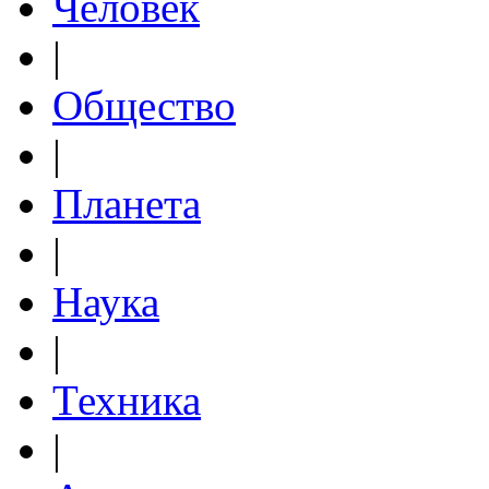
Человек
|
Общество
|
Планета
|
Наука
|
Техника
|