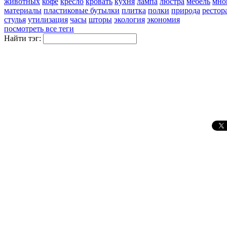
животных
кофе
кресло
кровать
кухня
лампа
люстра
мебель
мно
материалы
пластиковые бутылки
плитка
полки
природа
рестор
стулья
утилизация
часы
шторы
экология
экономия
посмотреть все теги
Найти тэг: