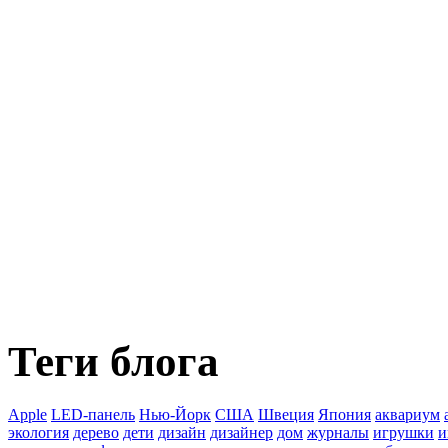
Теги блога
Apple
LED-панель
Нью-Йорк
США
Швеция
Япония
аквариум
экология
дерево
дети
дизайн
дизайнер
дом
журналы
игрушки
и