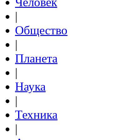
Человек
|
Общество
|
Планета
|
Наука
|
Техника
|