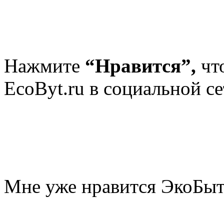
Нажмите
“Нравится”,
чт
EcoByt.ru в социальной се
Мне уже нравится ЭкоБы