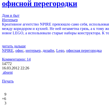
офисной перегородки
Дом и быт
Интерьер
Креативное агентство NPIRE превзошло само себя, использовав
между коридором и кухней. Не ней незаметна грязь, а к тому 
новое LEGO, а использовали старые наборы конструктора. К то
читать дальше
NPIRE
,
офис
,
интерьер
,
дизайн
,
Lego
,
офисная перегородка
Комментарии: 14
14772
16.03.2012 22:26
absent
Печать
9
+6
3