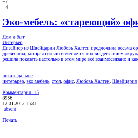
+7
4
Эко-мебель: «стареющий» офи
Дом и быт
Интерьер
Дизайнер из Швейцарии Любовь Халтен предложила весьма ори
древесины, которая сильно изменяется под воздействием окруж
решила показать настолько в этом мире всё взаимосвязано и к
читать дальше
интерьрер
,
эко-мебель
,
стол
,
офис
,
Любовь Халтен
,
Швейцария
Комментарии: 15
8956
12.01.2012 15:41
absent
Печать