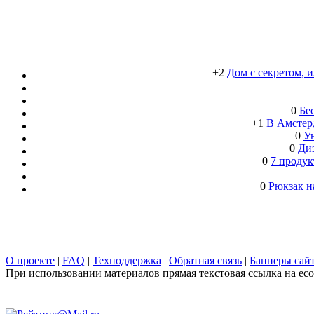
+2
Дом с секретом, 
0
Бе
+1
В Амстерд
0
Ун
0
Ди
0
7 продук
0
Рюкзак н
О проекте
|
FAQ
|
Техподдержка
|
Обратная связь
|
Баннеры сай
При использовании материалов прямая текстовая ссылка на ecob