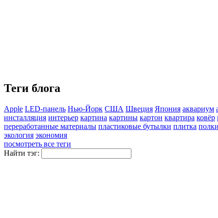
Теги блога
Apple
LED-панель
Нью-Йорк
США
Швеция
Япония
аквариум
инсталляция
интерьер
картина
картины
картон
квартира
ковёр
переработанные материалы
пластиковые бутылки
плитка
полк
экология
экономия
посмотреть все теги
Найти тэг: