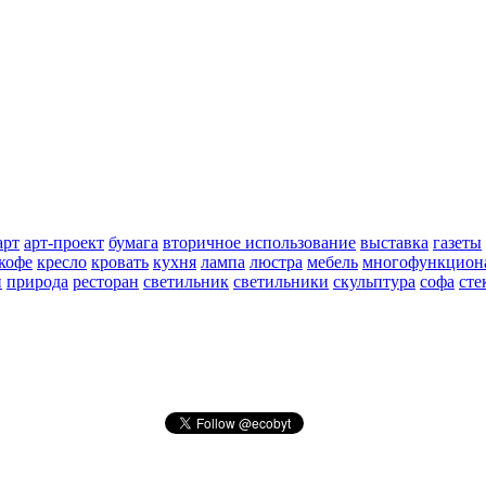
арт
арт-проект
бумага
вторичное использование
выставка
газеты
кофе
кресло
кровать
кухня
лампа
люстра
мебель
многофункциона
и
природа
ресторан
светильник
светильники
скульптура
софа
сте