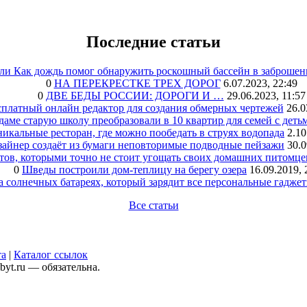
Последние статьи
или Как дождь помог обнаружить роскошный бассейн в заброшен
0
НА ПЕРЕКРЕСТКЕ ТРЕХ ДОРОГ
6.07.2023, 22:49
0
ДВЕ БЕДЫ РОССИИ: ДОРОГИ И …
29.06.2023, 11:57
сплатный онлайн редактор для создания обмерных чертежей
26.0
аме старую школу преобразовали в 10 квартир для семей с деть
икальные ресторан, где можно пообедать в струях водопада
2.10
зайнер создаёт из бумаги неповторимые подводные пейзажи
30.0
тов, которыми точно не стоит угощать своих домашних питомце
0
Шведы построили дом-теплицу на берегу озера
16.09.2019, 
а солнечных батареях, который зарядит все персональные гадже
Все статьи
та
|
Каталог ссылок
yt.ru — обязательна.