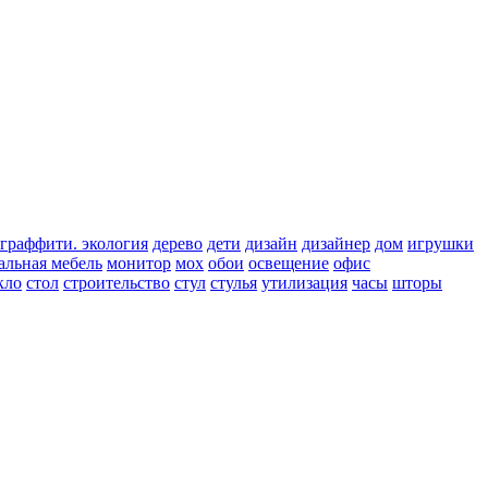
граффити. экология
дерево
дети
дизайн
дизайнер
дом
игрушки
льная мебель
монитор
мох
обои
освещение
офис
кло
стол
строительство
стул
стулья
утилизация
часы
шторы