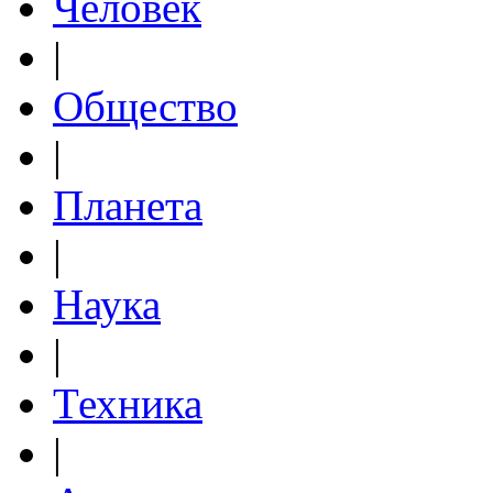
Человек
|
Общество
|
Планета
|
Наука
|
Техника
|