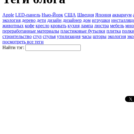
Apple
LED-панель
Нью-Йорк
США
Швеция
Япония
аквариум
экология
дерево
дети
дизайн
дизайнер
дом
игрушки
инсталляц
животных
кофе
кресло
кровать
кухня
лампа
люстра
мебель
мно
переработанные материалы
пластиковые бутылки
плитка
полк
строительство
стул
стулья
утилизация
часы
шторы
экология
эк
посмотреть все теги
Найти тэг: