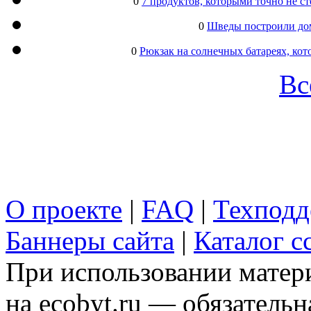
0
7 продуктов, которыми точно не с
0
Шведы построили дом
0
Рюкзак на солнечных батареях, кот
Вс
О проекте
|
FAQ
|
Техподд
Баннеры сайта
|
Каталог с
При использовании матери
на ecobyt.ru — обязательн