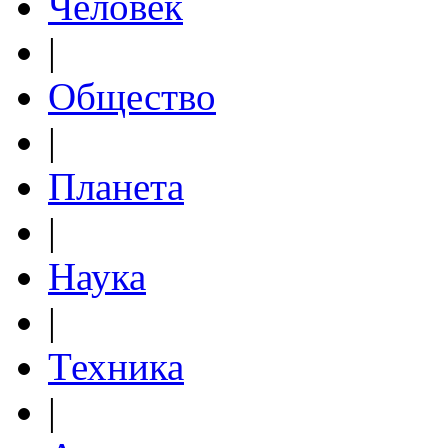
Человек
|
Общество
|
Планета
|
Наука
|
Техника
|