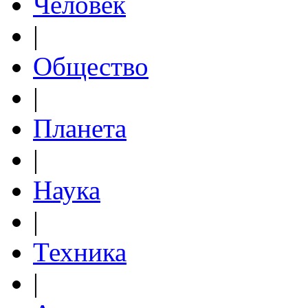
Человек
|
Общество
|
Планета
|
Наука
|
Техника
|