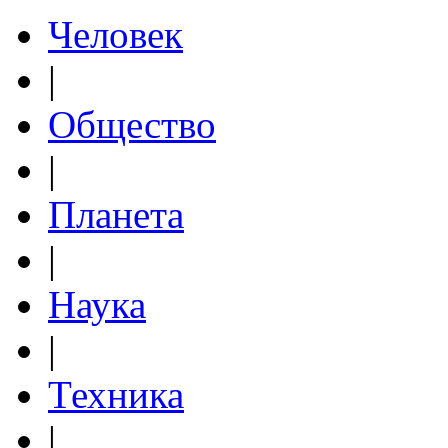
Человек
|
Общество
|
Планета
|
Наука
|
Техника
|