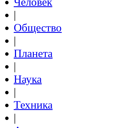
Человек
|
Общество
|
Планета
|
Наука
|
Техника
|