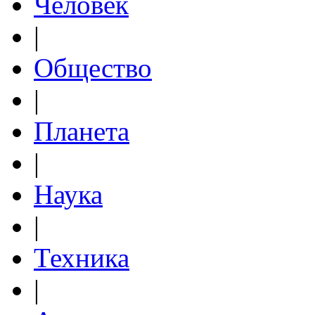
Человек
|
Общество
|
Планета
|
Наука
|
Техника
|