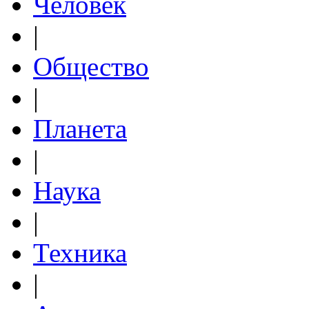
Человек
|
Общество
|
Планета
|
Наука
|
Техника
|