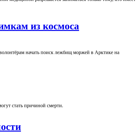
имкам из космоса
олонтёрам начать поиск лежбищ моржей в Арктике на
огут стать причиной смерти.
мости