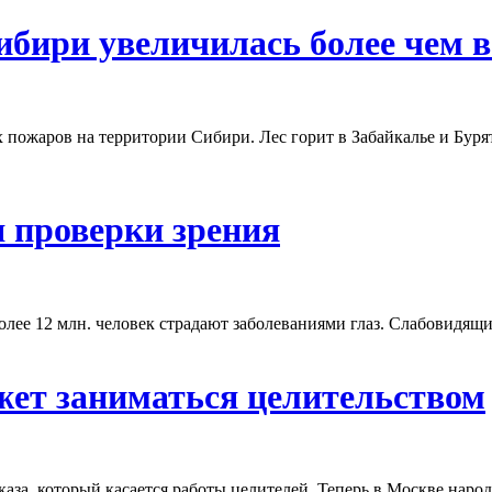
бири увеличилась более чем в 
ых пожаров на территории Сибири. Лес горит в Забайкалье и Бу
я проверки зрения
олее 12 млн. человек страдают заболеваниями глаз. Слабовидящи
ожет заниматься целительством
за, который касается работы целителей. Теперь в Москве народ