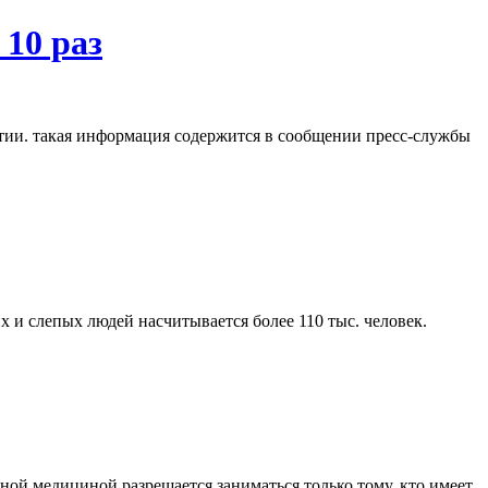
10 раз
рятии. такая информация содержится в сообщении пресс-службы
х и слепых людей насчитывается более 110 тыс. человек.
ной медициной разрешается заниматься только тому, кто имеет