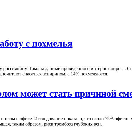
аботу с похмелья
му россиянину. Таковы данные проведённого интернет-опроса. Сп
дпочитают спасаться аспирином, а 14% похмеляются.
олом может стать причиной см
толом в офисе. Исследование показало, что около 75% офисных р
ышая, таким образом, риск тромбоза глубоких вен.