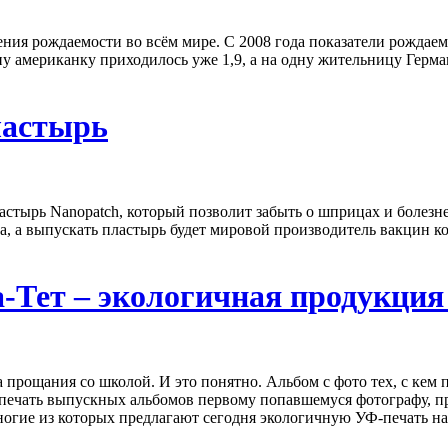
ия рождаемости во всём мире. С 2008 года показатели рождаем
ну американку приходилось уже 1,9, а на одну жительницу Герма
ластырь
стырь Nanopatch, который позволит забыть о шприцах и болез
а, а выпускать пластырь будет мировой производитель вакцин к
-Тет – экологичная продукция
рощания со школой. И это понятно. Альбом с фото тех, с кем пр
ь печать выпускных альбомов первому попавшемуся фотографу, п
огие из которых предлагают сегодня экологичную УФ-печать на