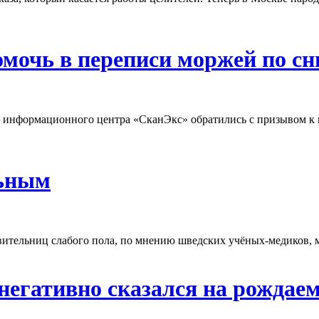
омочь в переписи моржей по сн
нформационного центра «СканЭкс» обратились с призывом к в
льным
вительниц слабого пола, по мнению шведских учёных-медиков, м
егативно сказался на рождае