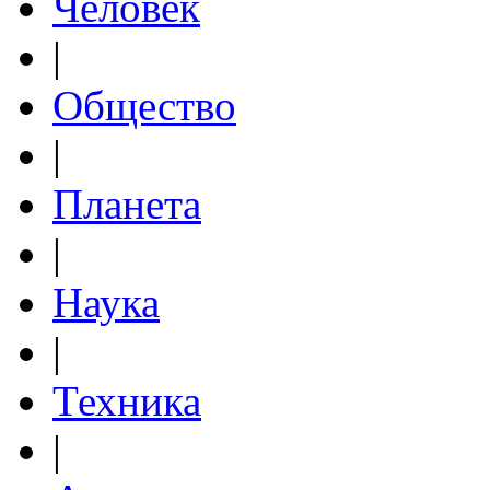
Человек
|
Общество
|
Планета
|
Наука
|
Техника
|