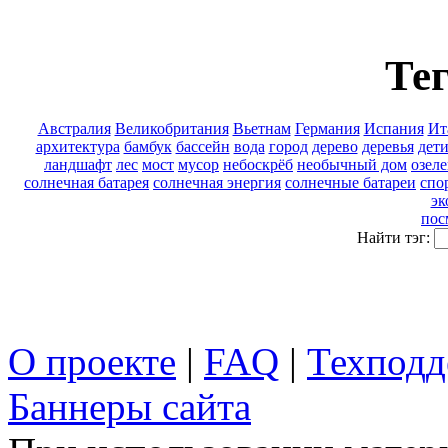
Тег
Австралия
Великобритания
Вьетнам
Германия
Испания
Ит
архитектура
бамбук
бассейн
вода
город
дерево
деревья
дет
ландшафт
лес
мост
мусор
небоскрёб
необычный дом
озел
солнечная батарея
солнечная энергия
солнечные батареи
спо
эк
пос
Найти тэг:
О проекте
|
FAQ
|
Техподд
Баннеры сайта