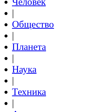
Человек
|
Общество
|
Планета
|
Наука
|
Техника
|