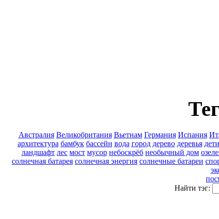
Тег
Австралия
Великобритания
Вьетнам
Германия
Испания
Ит
архитектура
бамбук
бассейн
вода
город
дерево
деревья
дет
ландшафт
лес
мост
мусор
небоскрёб
необычный дом
озел
солнечная батарея
солнечная энергия
солнечные батареи
спо
эк
пос
Найти тэг: