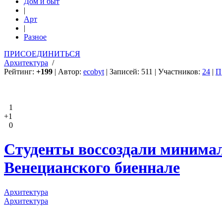
Дом и быт
|
Арт
|
Разное
ПРИСОЕДИНИТЬСЯ
Архитектура
/
Рейтинг:
+199
| Автор:
ecobyt
| Записей: 511 | Участников:
24
|
П
1
+1
0
Студенты воссоздали минимал
Венецианского биеннале
Архитектура
Архитектура