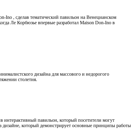
n-Ino , сделав тематический павильон на Венецианском
когда Ле Корбюзье впервые разработал Maison Don-Ino в
инималистского дизайна для массового и недорогого
тяжении столетия.
ив интерактивный павильон, который посетители могут
ка дизайне, который демонстрирует основные принципы работы