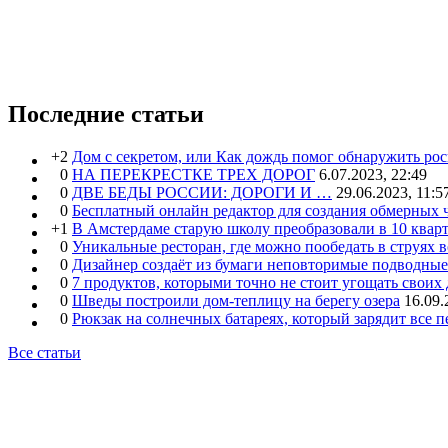
Последние статьи
+2
Дом с секретом, или Как дождь помог обнаружить ро
0
НА ПЕРЕКРЕСТКЕ ТРЕХ ДОРОГ
6.07.2023, 22:49
0
ДВЕ БЕДЫ РОССИИ: ДОРОГИ И …
29.06.2023, 11:5
0
Бесплатный онлайн редактор для создания обмерных 
+1
В Амстердаме старую школу преобразовали в 10 кварт
0
Уникальные ресторан, где можно пообедать в струях 
0
Дизайнер создаёт из бумаги неповторимые подводны
0
7 продуктов, которыми точно не стоит угощать свои
0
Шведы построили дом-теплицу на берегу озера
16.09.
0
Рюкзак на солнечных батареях, который зарядит все 
Все статьи