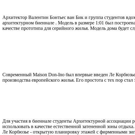
Архитектор Валентин Бонтьес ван Бик и группа студентов вдо
архитектурном биеннале . Модель в размере 1:01 был построена
качестве прототипа для серийного жилья. Модель дома будет сл
Современный Maison Don-Ino был впервые введен Ле Корбюзье 
производства европейского жилья. Его простота с тех пор ста
Для участия в биеннале студенты Архитектурной ассоциации р
использовать в качестве естественной затененной зоны отдых
Ле Корбюзье - открытую планировку этажей с фирменными зиг