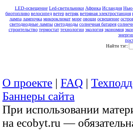
LED-освещение
Led-светильники
Африка
Исландия
Нью
биотопливо
велосипед
ветер
ветряк
ветряная электростанция
лампа
лампочка
микроклимат
море
овощи
освещение
остро
светодиодные лампы
светодиоды
солнечная батарея
солнеч
строительство
термостат
технологии
экология
экономия
эко
энерги
пос
Найти тэг:
О проекте
|
FAQ
|
Техподд
Баннеры сайта
При использовании матери
на ecobyt.ru — обязательн