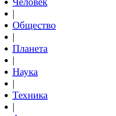
Человек
|
Общество
|
Планета
|
Наука
|
Техника
|