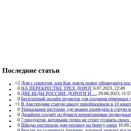
Последние статьи
+2
Дом с секретом, или Как дождь помог обнаружить ро
0
НА ПЕРЕКРЕСТКЕ ТРЕХ ДОРОГ
6.07.2023, 22:49
0
ДВЕ БЕДЫ РОССИИ: ДОРОГИ И …
29.06.2023, 11:5
0
Бесплатный онлайн редактор для создания обмерных 
+1
В Амстердаме старую школу преобразовали в 10 кварт
0
Уникальные ресторан, где можно пообедать в струях 
0
Дизайнер создаёт из бумаги неповторимые подводны
0
7 продуктов, которыми точно не стоит угощать свои
0
Шведы построили дом-теплицу на берегу озера
16.09.
0
Рюкзак на солнечных батареях, который зарядит все 