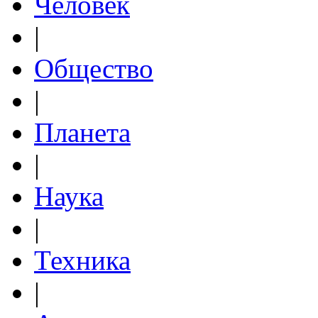
Человек
|
Общество
|
Планета
|
Наука
|
Техника
|