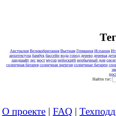
Тег
Австралия
Великобритания
Вьетнам
Германия
Испания
Ит
архитектура
бамбук
бассейн
вода
город
дерево
деревья
дет
ландшафт
лес
мост
мусор
небоскрёб
необычный дом
озел
солнечная батарея
солнечная энергия
солнечные батареи
спо
эк
пос
Найти тэг:
О проекте
|
FAQ
|
Техподд