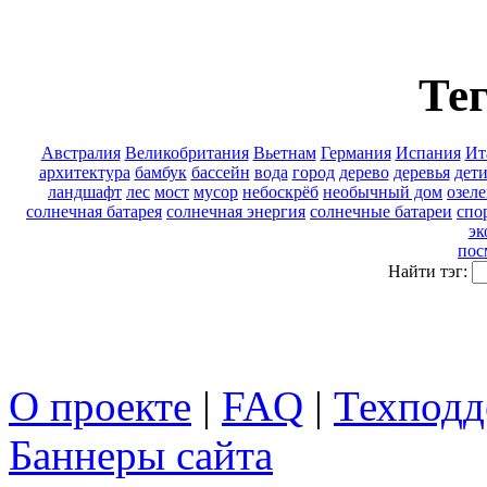
Тег
Австралия
Великобритания
Вьетнам
Германия
Испания
Ит
архитектура
бамбук
бассейн
вода
город
дерево
деревья
дет
ландшафт
лес
мост
мусор
небоскрёб
необычный дом
озел
солнечная батарея
солнечная энергия
солнечные батареи
спо
эк
пос
Найти тэг:
О проекте
|
FAQ
|
Техподд
Баннеры сайта