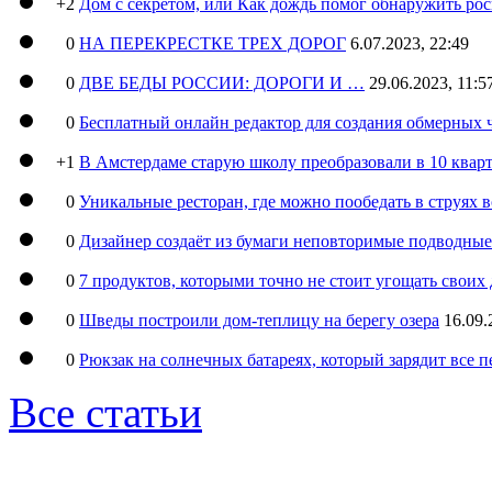
+2
Дом с секретом, или Как дождь помог обнаружить ро
0
НА ПЕРЕКРЕСТКЕ ТРЕХ ДОРОГ
6.07.2023, 22:49
0
ДВЕ БЕДЫ РОССИИ: ДОРОГИ И …
29.06.2023, 11:5
0
Бесплатный онлайн редактор для создания обмерных 
+1
В Амстердаме старую школу преобразовали в 10 кварт
0
Уникальные ресторан, где можно пообедать в струях 
0
Дизайнер создаёт из бумаги неповторимые подводны
0
7 продуктов, которыми точно не стоит угощать свои
0
Шведы построили дом-теплицу на берегу озера
16.09.
0
Рюкзак на солнечных батареях, который зарядит все 
Все статьи