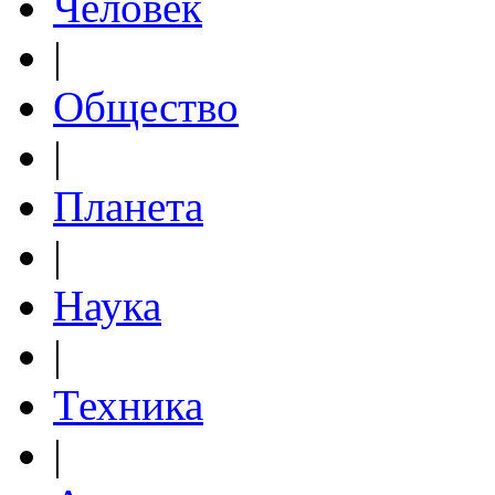
Человек
|
Общество
|
Планета
|
Наука
|
Техника
|