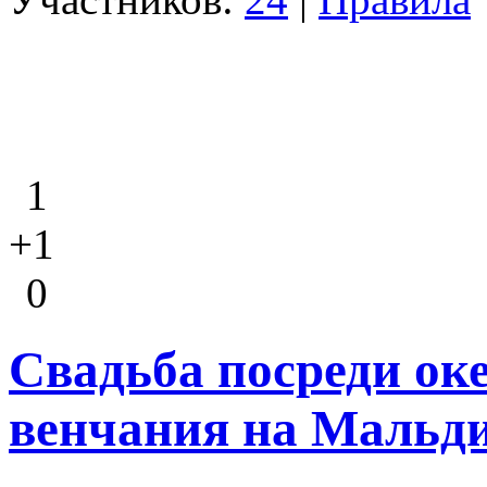
1
+1
0
Свадьба посреди ок
венчания на Мальд