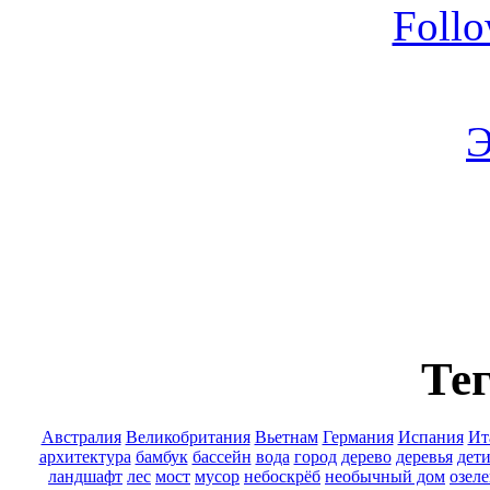
Foll
Э
Тег
Австралия
Великобритания
Вьетнам
Германия
Испания
Ит
архитектура
бамбук
бассейн
вода
город
дерево
деревья
дет
ландшафт
лес
мост
мусор
небоскрёб
необычный дом
озел