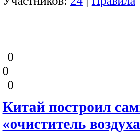
Участников:
24
|
Правила
0
0
0
Китай построил са
«очиститель воздух