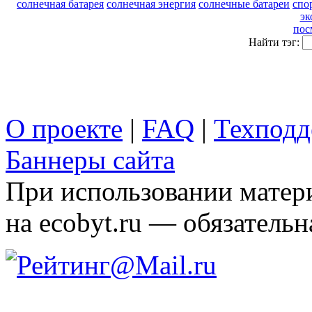
солнечная батарея
солнечная энергия
солнечные батареи
спо
эк
пос
Найти тэг:
О проекте
|
FAQ
|
Техподд
Баннеры сайта
При использовании матери
на ecobyt.ru — обязательн