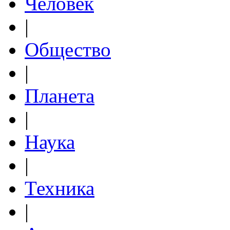
Человек
|
Общество
|
Планета
|
Наука
|
Техника
|