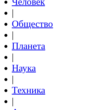
Человек
|
Общество
|
Планета
|
Наука
|
Техника
|