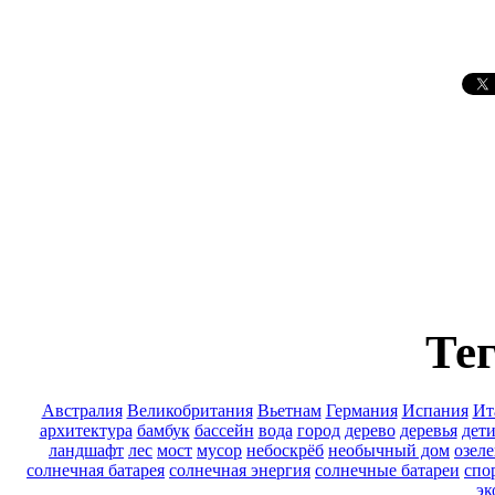
Тег
Австралия
Великобритания
Вьетнам
Германия
Испания
Ит
архитектура
бамбук
бассейн
вода
город
дерево
деревья
дет
ландшафт
лес
мост
мусор
небоскрёб
необычный дом
озел
солнечная батарея
солнечная энергия
солнечные батареи
спо
эк