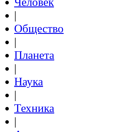
Человек
|
Общество
|
Планета
|
Наука
|
Техника
|