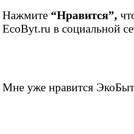
Нажмите
“Нравится”,
чт
EcoByt.ru в социальной се
Мне уже нравится ЭкоБы