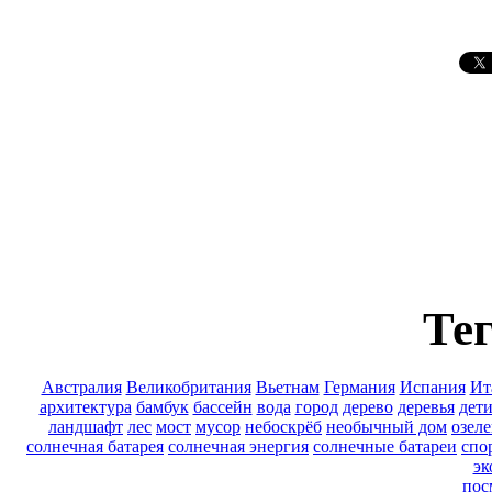
Тег
Австралия
Великобритания
Вьетнам
Германия
Испания
Ит
архитектура
бамбук
бассейн
вода
город
дерево
деревья
дет
ландшафт
лес
мост
мусор
небоскрёб
необычный дом
озел
солнечная батарея
солнечная энергия
солнечные батареи
спо
эк
пос