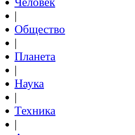
Человек
|
Общество
|
Планета
|
Наука
|
Техника
|