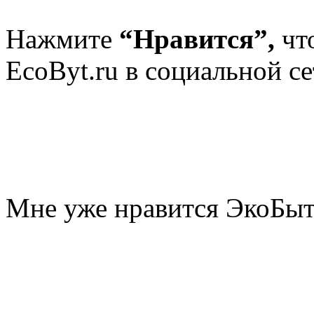
Нажмите
“Нравится”,
чт
EcoByt.ru в социальной се
Мне уже нравится ЭкоБы