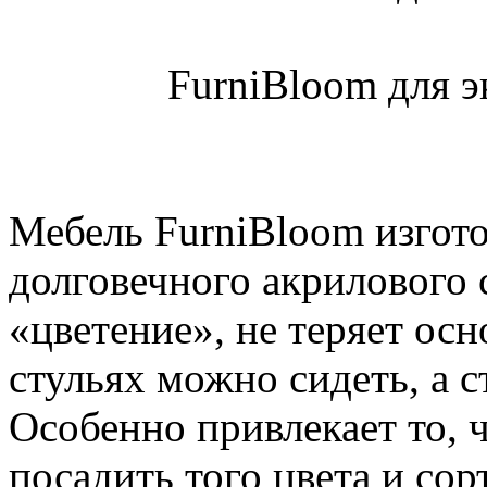
FurniBloom для э
Мебель FurniBloom изгото
долговечного акрилового с
«цветение», не теряет ос
стульях можно сидеть, а с
Особенно привлекает то, 
посадить того цвета и сор