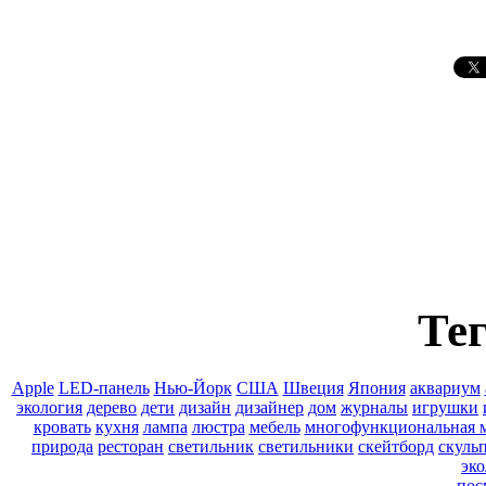
Тег
Apple
LED-панель
Нью-Йорк
США
Швеция
Япония
аквариум
экология
дерево
дети
дизайн
дизайнер
дом
журналы
игрушки
кровать
кухня
лампа
люстра
мебель
многофункциональная 
природа
ресторан
светильник
светильники
скейтборд
скуль
эко
пос