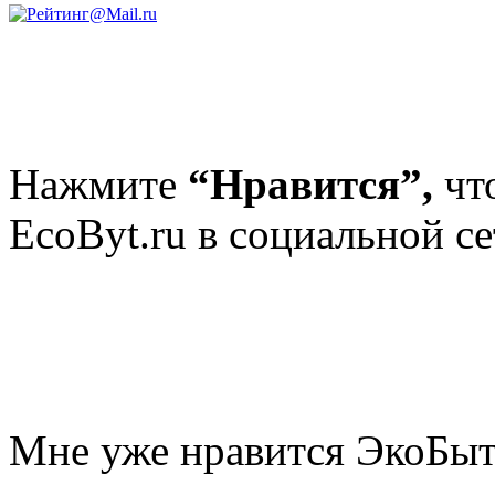
Нажмите
“Нравится”,
чт
EcoByt.ru в социальной се
Мне уже нравится ЭкоБы