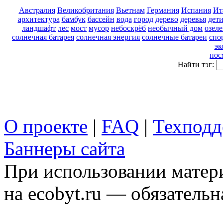
Австралия
Великобритания
Вьетнам
Германия
Испания
Ит
архитектура
бамбук
бассейн
вода
город
дерево
деревья
дет
ландшафт
лес
мост
мусор
небоскрёб
необычный дом
озел
солнечная батарея
солнечная энергия
солнечные батареи
спо
эк
пос
Найти тэг:
О проекте
|
FAQ
|
Техподд
Баннеры сайта
При использовании матери
на ecobyt.ru — обязательн