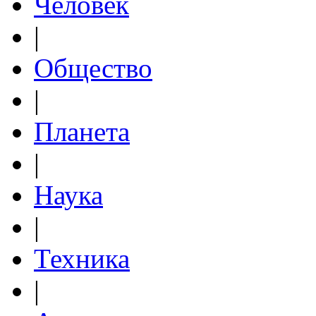
Человек
|
Общество
|
Планета
|
Наука
|
Техника
|