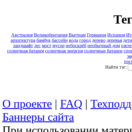
Тег
Австралия
Великобритания
Вьетнам
Германия
Испания
Ит
архитектура
бамбук
бассейн
вода
город
дерево
деревья
дет
ландшафт
лес
мост
мусор
небоскрёб
необычный дом
озел
солнечная батарея
солнечная энергия
солнечные батареи
спо
эк
пос
Найти тэг:
О проекте
|
FAQ
|
Техподд
Баннеры сайта
При использовании матери