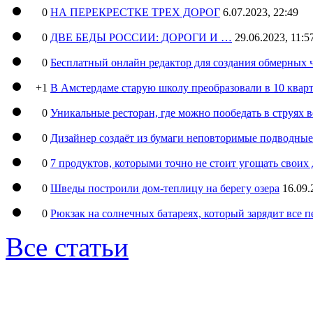
0
НА ПЕРЕКРЕСТКЕ ТРЕХ ДОРОГ
6.07.2023, 22:49
0
ДВЕ БЕДЫ РОССИИ: ДОРОГИ И …
29.06.2023, 11:5
0
Бесплатный онлайн редактор для создания обмерных 
+1
В Амстердаме старую школу преобразовали в 10 кварт
0
Уникальные ресторан, где можно пообедать в струях 
0
Дизайнер создаёт из бумаги неповторимые подводны
0
7 продуктов, которыми точно не стоит угощать свои
0
Шведы построили дом-теплицу на берегу озера
16.09.
0
Рюкзак на солнечных батареях, который зарядит все 
Все статьи