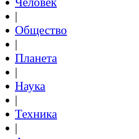
Человек
|
Общество
|
Планета
|
Наука
|
Техника
|