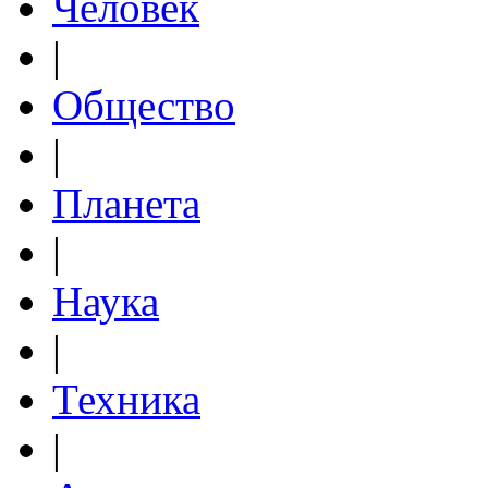
Человек
|
Общество
|
Планета
|
Наука
|
Техника
|