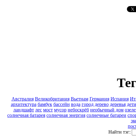
Тег
Австралия
Великобритания
Вьетнам
Германия
Испания
Ит
архитектура
бамбук
бассейн
вода
город
дерево
деревья
дет
ландшафт
лес
мост
мусор
небоскрёб
необычный дом
озел
солнечная батарея
солнечная энергия
солнечные батареи
спо
эк
пос
Найти тэг: