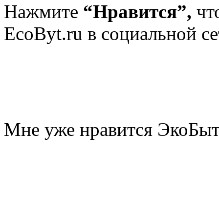
Нажмите
“Нравится”,
чт
EcoByt.ru в социальной се
Мне уже нравится ЭкоБы