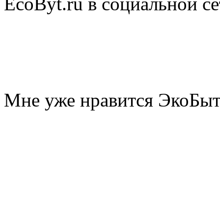
EcoByt.ru в социальной се
Мне уже нравится ЭкоБы