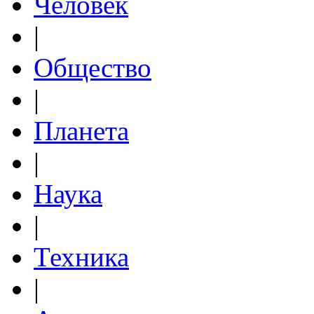
Человек
|
Общество
|
Планета
|
Наука
|
Техника
|