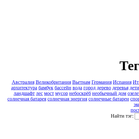
Тег
Австралия
Великобритания
Вьетнам
Германия
Испания
Ит
архитектура
бамбук
бассейн
вода
город
дерево
деревья
дет
ландшафт
лес
мост
мусор
небоскрёб
необычный дом
озел
солнечная батарея
солнечная энергия
солнечные батареи
спо
эк
пос
Найти тэг: