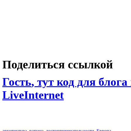
Поделиться ссылкой
Гость
, тут код для блога
LiveInternet
архитектура
,
ратуша
,
достопримечательности
,
Европа