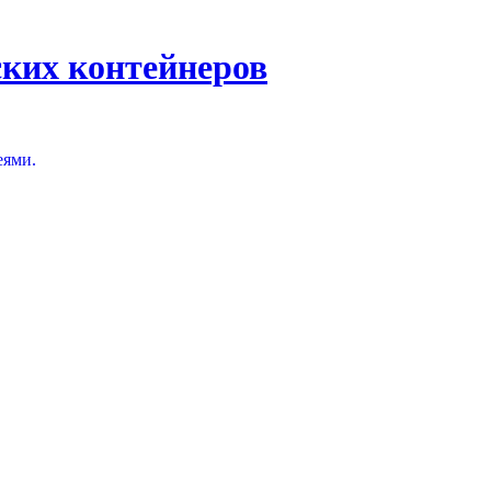
ских контейнеров
еями.