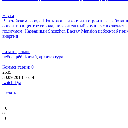
Наука
В китайском городе Шэньчжэнь закончили строить разработанн
ориентир в центре города, поразительный комплекс включает в 
подиумом. Названный Shenzhen Energy Mansion небоскреб при
энергии.
читать дальше
небоскрёб
,
Китай
,
архитектура
Комментарии: 0
2535
30.09.2018 16:14
witch Dja
Печать
0
0
0