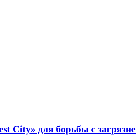
st City» для борьбы с загрязн