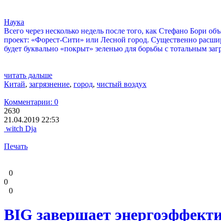
Наука
Всего через несколько недель после того, как Стефано Бори о
проект: «Форест-Сити» или Лесной город. Существенно расширив
будет буквально «покрыт» зеленью для борьбы с тотальным загр
читать дальше
Китай
,
загрязнение
,
город
,
чистый воздух
Комментарии: 0
2630
21.04.2019 22:53
witch Dja
Печать
0
0
0
BIG завершает энергоэффект