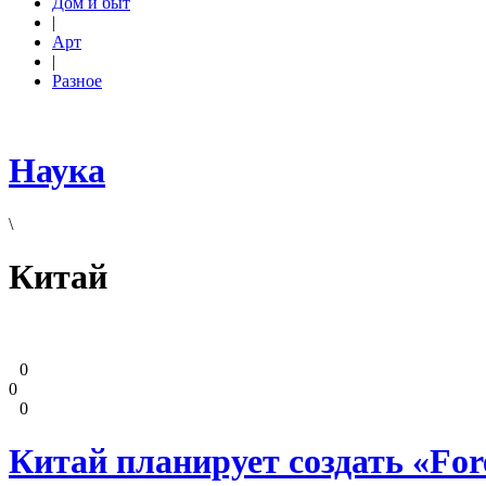
Дом и быт
|
Арт
|
Разное
Наука
\
Китай
0
0
0
Китай планирует создать «Fore