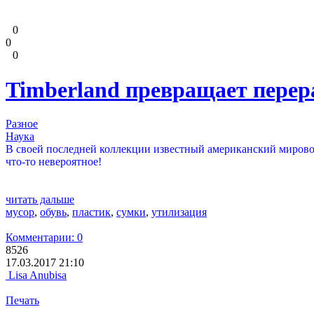
0
0
0
Timberland превращает перер
Разное
Наука
В своей последней коллекции известный американский мирово
что-то невероятное!
читать дальше
мусор
,
обувь
,
пластик
,
сумки
,
утилизация
Комментарии: 0
8526
17.03.2017 21:10
Lisa Anubisa
Печать