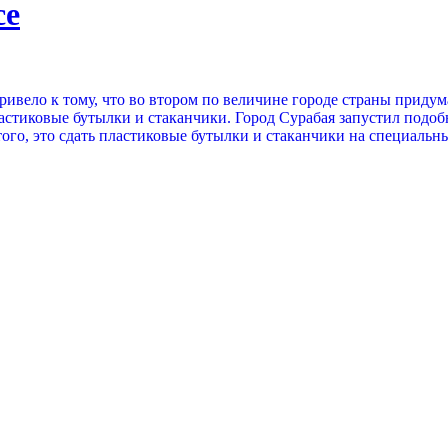
се
ривело к тому, что во втором по величине городе страны приду
астиковые бутылки и стаканчики. Город Сурабая запустил подоб
этого, это сдать пластиковые бутылки и стаканчики на специаль