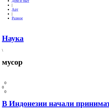
Дом и быт
|
Арт
|
Разное
Наука
\
мусор
0
0
0
В Индонезии начали принима